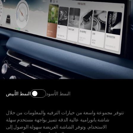
3
3
4
4
5
5
6
6
7
7
0
النمط الأسود
النمط الأبيض
0
8
8
1
تتوفر مجموعة واسعة من خيارات الترفيه والمعلومات من خلال
شاشة بانورامية عالية الدقة تتميز بواجهة مستخدم سهلة
1
9
9
الاستخدام. وتوفر الشاشة العريضة سهولة الوصول إلى