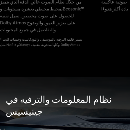
جة صوتية عاكسة
من خلال نظام الصوت عالي الدقة الذي يتميز
بمحيط محيطي بعشرة مستويات وBeosonic™
للحصول على صوت مخصص. تعمل تقنية
Dolby Atmos على تعزيز العمق والوضوح
والتفاصيل في جميع المحتويات.
* تتميز قائمة الترفيه بالموسيقى والبودكاست وخدمات الب
مثل Netflix وDisney+، وكلها مدعومة بتقنية Dolby Atmos.
0
0
نظام المعلومات والترفيه في
1
1
جينيسيس
2
2