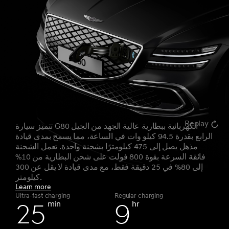
8
6
0
5
6
9
3
9
7
1
6
7
0
4
0
8
2
7
8
1
5
1
9
3
8
9
2
6
Replay
تتميز سيارة G80 الكهربائية ببطارية عالية الجهد من الجيل
2
0
4
9
0
الرابع بقدرة 94.5 كيلو وات في الساعة، مما يسمح بمدى قيادة
0
3
7
مذهل يصل إلى 475 كيلومترًا بشحنة واحدة. تعمل الشحنة
فائقة السرعة بقوة 800 فولت على شحن البطارية من 10%
0
3
1
5
0
1
إلى 80% في 25 دقيقة فقط، مع مدى قيادة لا يقل عن 300
1
4
8
كيلومتر.
Learn more
Ultra-fast charging
Regular charging
1
4
2
6
1
2
min
hr
2
5
9