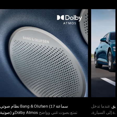
يق
عندما تدخل
نظام صوتي Bang & Olufsen (17 سماعة
ة إلى السيارة،
تمتع بصوت غني وواضح
صوتية) وDolby Atmos