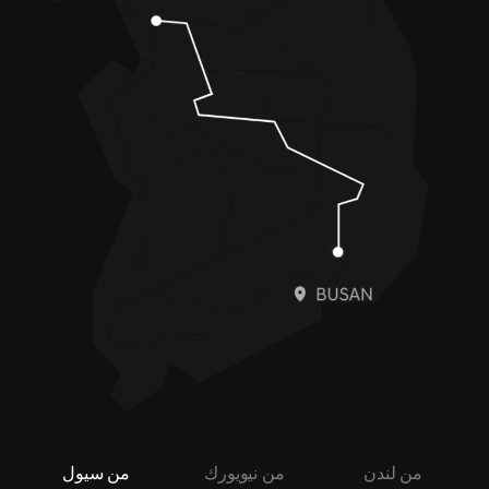
9
9
من لندن
من نيويورك
من سيول