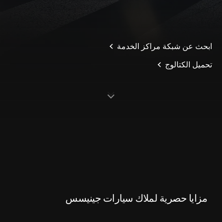
ابحث عن شبكة مراكز الخدمة
تحميل الكتالوج
S
c
o
l
l
o
w
r
d
n
مزايا حصرية لملاك سيارات جينيسس