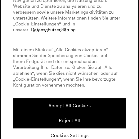
Navigation zu optimieren, die Nutzung unserer
WLTP
Newsletter
Website und Dienste zu analysieren und zu
Events
Presse
Genesis abonnieren
verbessern sowie unsere Marketingaktivitäten zu
Kontaktieren Sie uns
Cookies Settings
Goodwood Festival of Speed
unterstützen. Weitere Informationen finden Sie unter
Händlersuche
Impressum
„Cookie-Einstellungen“ und in
Genesis Track Taxi Nordschleife
unserer
Datenschutzerklärung
.
Reifenlabel
Genesis internationaler diplomatischer Vertrieb
Menü öffnen
Altfahrzeugentsorgung
24-Stunden-Rennen von Le Mans
Mit einem Klick auf „Alle Cookies akzeptieren“
Fia World Endurance Championship
stimmen Sie der Speicherung von Cookies auf
English
Deutsch
Ihrem Endgerät und der entsprechenden
Umstieg auf E-Mobilität
Verarbeitung Ihrer Daten zu. Klicken Sie auf „Alle
ablehnen“, wenn Sie dies nicht wünschen, oder auf
Kostenrechner
„Cookie-Einstellungen“, wenn Sie Ihre bevorzugte
Batterie & Reichweite
Konfiguration vornehmen möchten.
Folgen
Genesis Charging
Accept All Cookies
Plug & Charge
Förderung & Steuer
Reject All
Newsletter
Cookies Settings
© Copyright 2026 Genesis Motor Europe