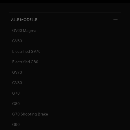
Alle Modelle
GV60 Magma
GV60
Electrified GV70
Electrified G80
GV70
GV80
G70
G80
G70 Shooting Brake
G90