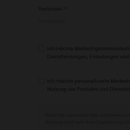
Postleitzahl
*
Genesis Service Berlin
Walsheimer Straße 2 - 24
D-12683 Berlin
Ich möchte Marketingkommunikation
Genesis Service Bochum
Dienstleistungen, Einladungen und
Voedestraße 76 - 82
D-44866 Bochum
Ich möchte personalisierte Marketi
Nutzung der Produkte und Dienstle
Genesis Service Dinslaken
Thyssenstraße 126
D-46535 Dinslaken
Wenn Sie zum ersten Mal zustimmen, erha
Nutzung wird nach Ihrer Zustimmung inne