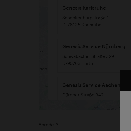
Genesis Karlsruhe
Schenkenburgstraße 1
D-76135 Karlsruhe
Genesis Service Nürnberg
Schwabacher Straße 329
D-90763 Fürth
Genesis Service Aachen
Dürener Straße 342
D-52249 Eschweiler
Genesis Service Andernach
Anrede
*