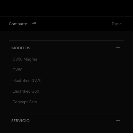
Comparte
Top
abrir menú
Modelos
GV60 Magma
GV60
Electrified GV70
Electrified G80
Concept Cars
Servicio
Servicios conectados