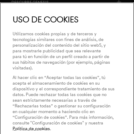
Descubre Genesis
Actualizaciones de software
Acerca de Genesis
Uso de Cookies
Magma
Newsletter
Filosofía del diseño
Programa Magma
Contacto
Utilizamos cookies propias y de terceros y
Iniciativas artísticas
GV60 Magma
tecnologías similares con fines de análisis, de
Mantenme Informado
personalización del contenido del sitio web5, y
Décimo aniversario de Genesis
Política de Privacidad
Genesis Magma Racing
para mostrarle publicidad que sea relevante
WLTP
para tú en función de un perfil creado a partir de
Genesis Golf
Aviso Legal
sus hábitos de navegación (por ejemplo, páginas
Goodwood Festival of Speed
visitadas).
Politica de Cookies
Cookies Settings
Al hacer clic en “Aceptar todas las cookies”, tú
Genesis @24 Hours of Le Mans
Etiquetado de neumáticos
acepta el almacenamiento de cookies en su
dispositivo y el correspondiente tratamiento de sus
Fia World Endurance Championship
datos. Puede rechazar todas las cookies que no
Conduce eléctrico
sean estrictamente necesarias a través de
English
Español
“Rechazarlas todas” o gestionar su configuración
Calculadora de costes EV
en cualquier momento a haciendo clic en
“Configuración de cookies”. Para más información,
Autonomía de batería
consulte "Configuración de cookies" y nuestra
Política de cookies
.
Newsletter
Síguenos en las redes sociales