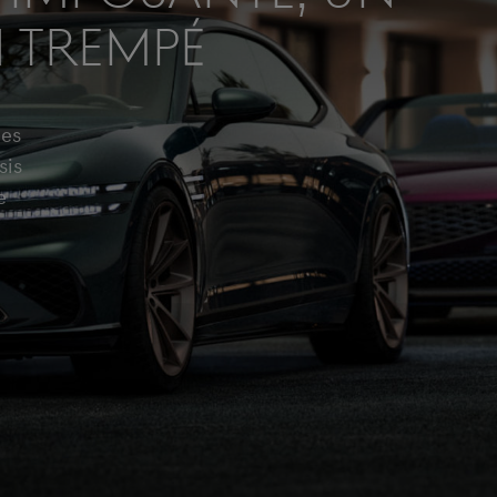
N TREMPÉ
les
sis
e