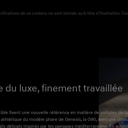
écifications de ce contenu ne sont donnés qu'à titre d'illustration. C
 du luxe, finement travaillée
ble fixent une nouvelle référence en matière de voitures de lu
 athlétique du modèle phare de Genesis, la G90, avec une silho
ils délicats inspirés par les paysages méditerranéens. En associ