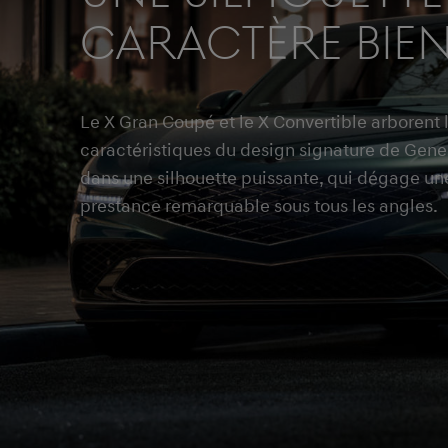
CARACTÈRE BIE
Le X Gran Coupé et le X Convertible arborent 
caractéristiques du design signature de Gene
dans une silhouette puissante, qui dégage un
prestance remarquable sous tous les angles.