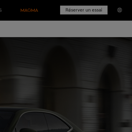
Réserver un essai
​
MAGMA