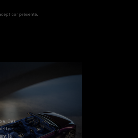
oncept car présenté.
xe. Ces
uette
ant la