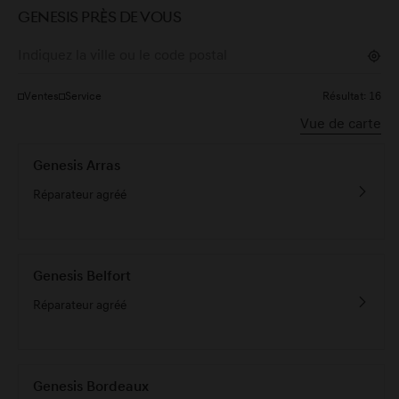
GENESIS PRÈS DE VOUS
Ventes
Service
Résultat:
16
Vue de carte
2
Genesis Arras
+
Réparateur agréé
−
5
Genesis Belfort
Réparateur agréé
2
Map data © OpenStreetMap contributors
Genesis Bordeaux