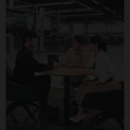
Genesis Le Havre
Réparateur agréé
Genesis Le Mans
Réparateur agréé
Genesis Lille
Distributeur ·
Réparateur agréé
Genesis Meaux
Réparateur agréé