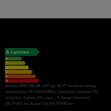
Genesis GV60 168 kW (229 hp): WLTP combined energy
consumption: 19.0 kWh/100km; Combined weighted CO₂
emissions: 0 g/km; CO₂-class : A, Range Combined
(WLTP)501 km, Range City (WLTP)642 km