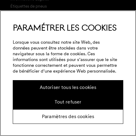
Genesis Magma Racing
Étiquettes de pneus
Charte de protection de la vie privée
Genesis aux 24 Heures du Mans
Conformité
Paramétrer les cookies
Distributeurs et réparateurs agréés
Genesis Golf
English
Français
Lorsque vous consultez notre site Web, des
données peuvent être stockées dans votre
Fia World Endurance Championship
navigateur sous la forme de cookies. Ces
informations sont utilisées pour s’assurer que le site
Passer à l’électrique
fonctionne correctement et peuvent vous permettre
Batterie & autonomie
de bénéficier d’une expérience Web personnalisée.
Suivez nous sur les réseaux sociaux
Plug & Charge
Autoriser tous les cookies
Contactez-nous​
Tout refuser
Paramètres des cookies
© Copyright 2026 Genesis Motor Europe
GmbH. All Rights Reserved.