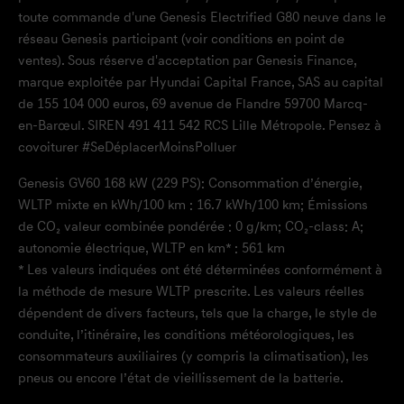
toute commande d'une Genesis Electrified G80 neuve dans le
réseau Genesis participant (voir conditions en point de
ventes). Sous réserve d'acceptation par Genesis Finance,
marque exploitée par Hyundai Capital France, SAS au capital
de 155 104 000 euros, 69 avenue de Flandre 59700 Marcq-
en-Barœul. SIREN 491 411 542 RCS Lille Métropole. Pensez à
covoiturer #SeDéplacerMoinsPolluer
Genesis GV60 168 kW (229 PS): Consommation d’énergie,
WLTP mixte en kWh/100 km : 16.7 kWh/100 km; Émissions
de CO₂ valeur combinée pondérée : 0 g/km; CO₂-class: A;
autonomie électrique, WLTP en km* : 561 km
* Les valeurs indiquées ont été déterminées conformément à
la méthode de mesure WLTP prescrite. Les valeurs réelles
dépendent de divers facteurs, tels que la charge, le style de
conduite, l’itinéraire, les conditions météorologiques, les
consommateurs auxiliaires (y compris la climatisation), les
pneus ou encore l’état de vieillissement de la batterie.