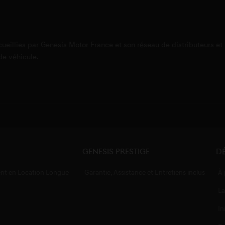
int Herblain
ueillies par Genesis Motor France et son réseau de distributeurs et
 de véhicule.
sy-les-
Genesis Prestige
Dé
evigne
nt en Location Longue
Garantie, Assistance et Entretiens inclus
À 
La
In