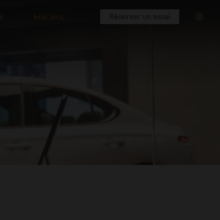
Réserver un essai
​
MAGMA