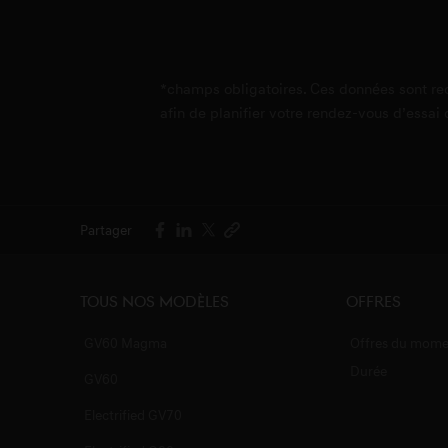
Genesis Nantes
373, Route de Vannes , 44800 Sa
*champs obligatoires. Ces données sont rec
afin de planifier votre rendez-vous d’essai
Genesis Paris
143, Avenue de Verdun , 92130 Is
Moulineaux
Partager
Genesis Rennes
Tous nos MODÈLES
Offres
9, Rue de Paris , 35513 Cesson S
GV60 Magma
Offres du mome
Durée
GV60
Electrified GV70
Genesis Saint-Maximin