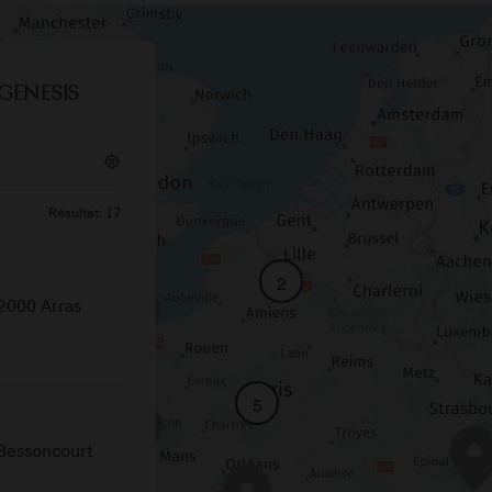
Genesis
Résultat:
17
2
62000 Arras
5
 Bessoncourt