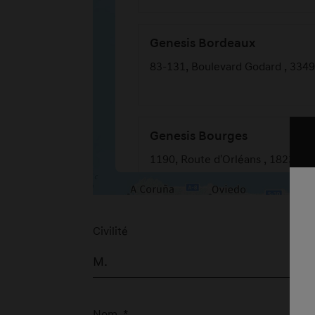
Genesis Bordeaux
83-131, Boulevard Godard , 334
Genesis Bourges
1190, Route d'Orléans , 18230 Sa
Genesis Chambourcy
Civilité
11, Rue Camille Blanc , 78240 
Nom
*