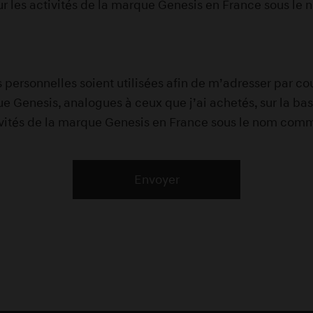
r les activités de la marque Genesis en France sous l
rsonnelles soient utilisées afin de m’adresser par cour
0 Villeneuve
ue Genesis, analogues à ceux que j’ai achetés, sur la bas
ivités de la marque Genesis en France sous le nom com
100 Meaux
Envoyer
Vert Saint