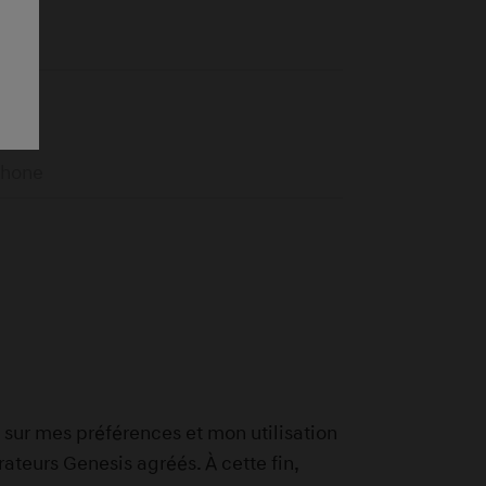
sur mes préférences et mon utilisation
ateurs Genesis agréés. À cette fin,