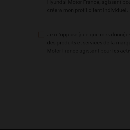
Hyundai Motor France, agissant pou
Mans
créera mon profil client individuel.
Genesis Lille
Je m’oppose à ce que mes données pe
143, Boulevard de l'ouest , 5965
des produits et services de la marq
d’Ascq
Motor France agissant pour les act
Genesis Meaux
50, Rue François de Tessan , 77
Genesis Melun
300, Avenue De l'Europe , 77240 
Denis