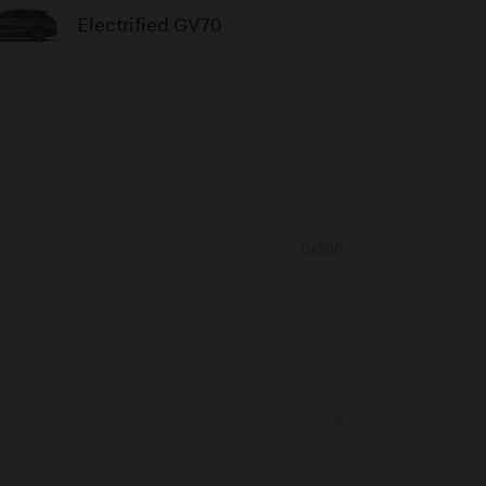
Electrified GV70
0/500