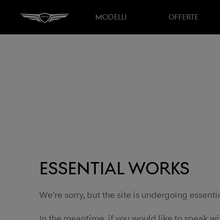
MODELLI
OFFERTE
Essential works
We're sorry, but the site is undergoing essent
In the meantime, if you would like to speak w