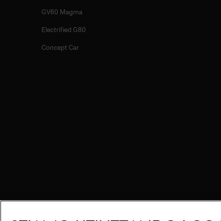
GV60 Magma
Electrified G80
Concept Car