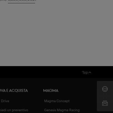
Top
va e acquista
MAGMA
t Drive
Magma Concept
hiedi un preventivo
Genesis Magma Racing