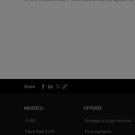
Share
Modelli
Offerte
GV60
Noleggio a lungo termine
Electrified GV70
Finanziamento