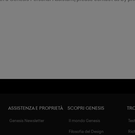
Assistenza e proprietà
Scopri Genesis
Tro
Genesis Newsletter
Il mondo Genesis
Tes
Filosofia del Design
Ric