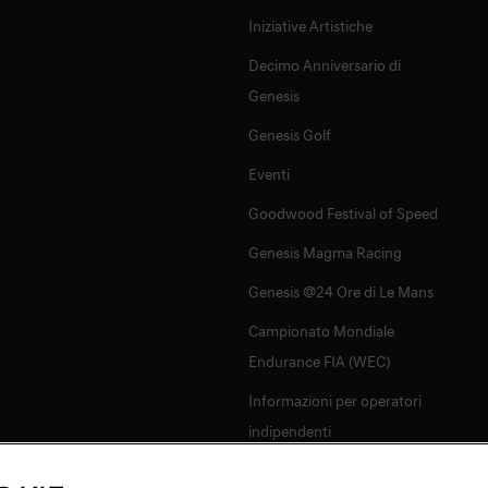
Iniziative Artistiche
Decimo Anniversario di
Genesis
Genesis Golf
Eventi
Goodwood Festival of Speed
Genesis Magma Racing
Genesis @24 Ore di Le Mans
Campionato Mondiale
Endurance FIA (WEC)
Informazioni per operatori
indipendenti