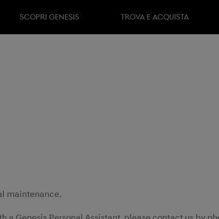
SCOPRI GENESIS
TROVA E ACQUISTA
ial maintenance.
ith a Genesis Personal Assistant, please contact us by p