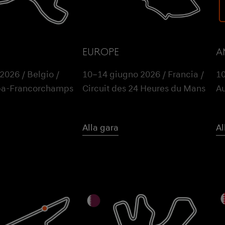
EUROPE
A
026 / Belgio /
10–14 giugno 2026 / Francia /
10
Spa-Francorchamps
Circuit des 24 Heures du Mans
Au
Alla gara
Al