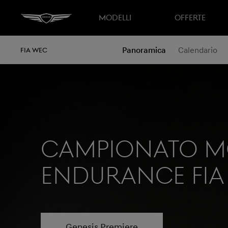
MODELLI
OFFERTE
Panoramica
Calendario
FIA WEC
Campionato M
Endurance FIA
Genesis Premiere