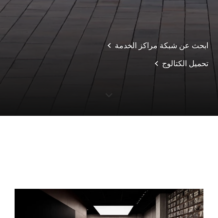
ابحث عن شبكة مراكز الخدمة
تحميل الكتالوج
S
c
o
l
l
o
w
r
d
n