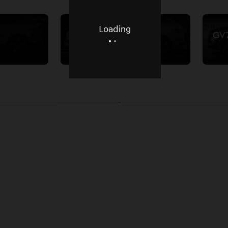
Loading
GV80
GV