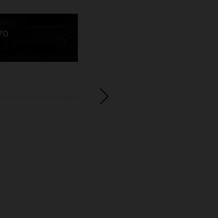
70
Electrified GV70