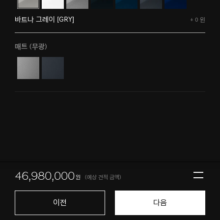
바트나 그레이 [GRY]
+ 0 원
매트 (무광)
46,980,000
원
(예상 견적 금액)
견적서
보기
이전
다음