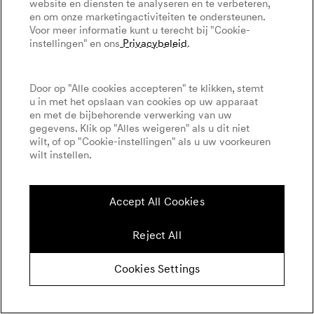
website en diensten te analyseren en te verbeteren,
en om onze marketingactiviteiten te ondersteunen.
Voor meer informatie kunt u terecht bij "Cookie-
instellingen" en ons
Privacybeleid
.
Door op "Alle cookies accepteren" te klikken, stemt
u in met het opslaan van cookies op uw apparaat
en met de bijbehorende verwerking van uw
gegevens. Klik op "Alles weigeren" als u dit niet
wilt, of op "Cookie-instellingen" als u uw voorkeuren
wilt instellen.
Accept All Cookies
Reject All
Cookies Settings