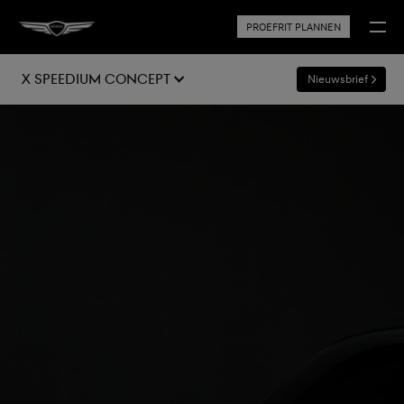
PROEFRIT PLANNEN
X Speedium Concept
Nieuwsbrief