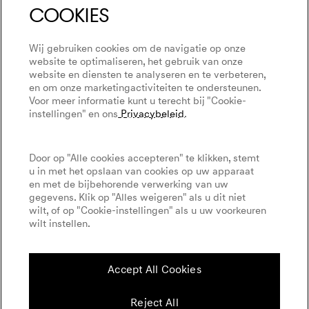
cookies
Boek een Proefrit
Offerte aanvragen
GV60 Magma
Genesis Dealers
Leasen & Financieren
Algemene voorwaarden
Genesis Magma Racing
Wij gebruiken cookies om de navigatie op onze
Boek een Proefrit
Privacybeleid
website te optimaliseren, het gebruik van onze
WLTP
Genesis Golf
website en diensten te analyseren en te verbeteren,
Impressum
en om onze marketingactiviteiten te ondersteunen.
Evenementen
Voor meer informatie kunt u terecht bij "Cookie-
Cookies Settings
instellingen" en ons
Privacybeleid
.
Bandenlabeling
Goodwood Festival of Speed
Genesis Track Taxi Nordschleife
Door op "Alle cookies accepteren" te klikken, stemt
English
Dutch
u in met het opslaan van cookies op uw apparaat
Genesis @24 Uur van Le Mans
en met de bijbehorende verwerking van uw
gegevens. Klik op "Alles weigeren" als u dit niet
Fia World Endurance Championship
wilt, of op "Cookie-instellingen" als u uw voorkeuren
Ga Elektrisch
wilt instellen.
Volg ons op sociale media
Actieradius en oplaadtijden
Accept All Cookies
Nieuwsbrief
Reject All