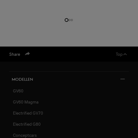
Share
Top
Modellen
GV60
GV60 Magma
Electrified GV70
Electrified G80
Conceptcars