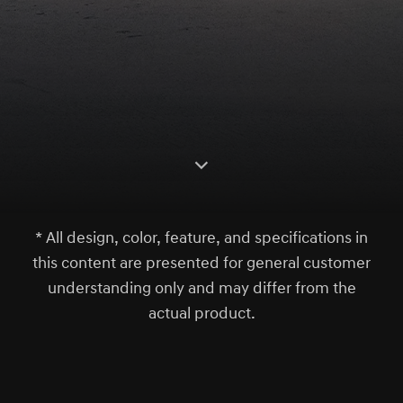
S
c
r
l
l
o
w
o
d
n
* All design, color, feature, and specifications in
this content are presented for general customer
understanding only and may differ from the
actual product.