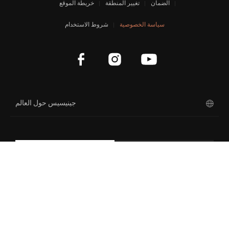
الضمان
تغيير المنطقة
خريطة الموقع
GV80 Coupe
سياسة الخصوصية
شروط الاستخدام
نظرة عامة على مفهوم السيارة
جينيسيس X جران كوبيه والمكشوفة
نيولون كونسبت
magma
جينيسيس حول العالم
سنو سبيديوم الاختبارية X
غران بيرلينيتا الاختبارية X
ENG
KOR
كوبيه الاختبارية GV80
إكس المكشوفة
إكس سبيديوم كوبيه الاختبارية
منت كونسبت