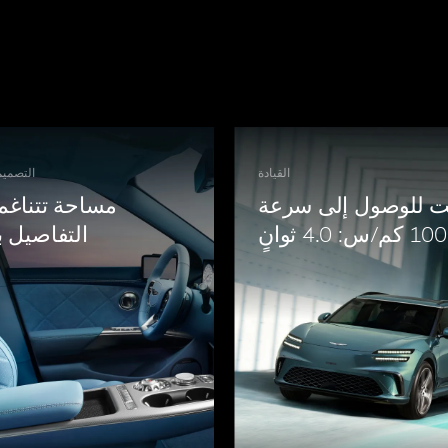
القيادة
التصميم
ت للوصول إلى سرعة
مساحة تتناغم 
100 كم/س: 4.0 ثوانٍ
التفاصيل ب