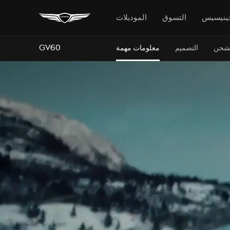
ينيسيس
التسوق
الموديلات
GV60
لشحن
التصميم
معلومات مهمة