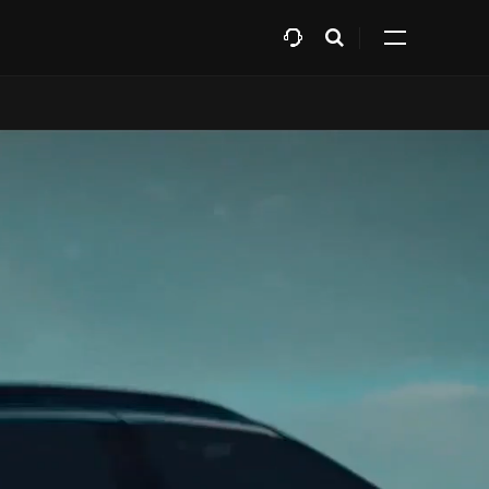
افتح
Expand
البحث
all
menu