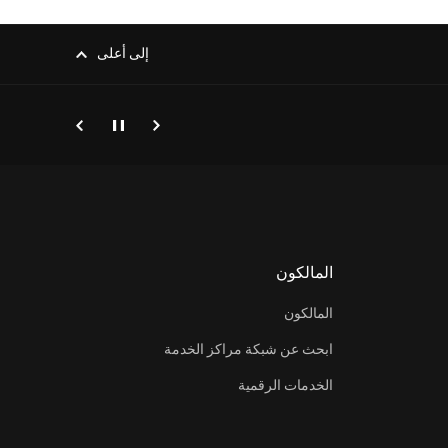
إلى أعلى
إيقاف
التالي
enesis.common.p2.previous
المالكون
فروسية الكبرى في المملكة
المالكون
ابحث عن شبكة مراكز الخدمة
الخدمات الرقمية