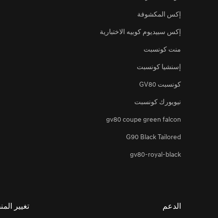
إكس المكشوفة
إكس سبيديوم كوبيه الاختبارية
منت كونسبت
إسنشيا كونسبت
كونسبت GV80
نيويورك كونسبت
gv80 coupe green falcon
G90 Black Tailored
gv80-royal-black
الدعم
تغيير الم