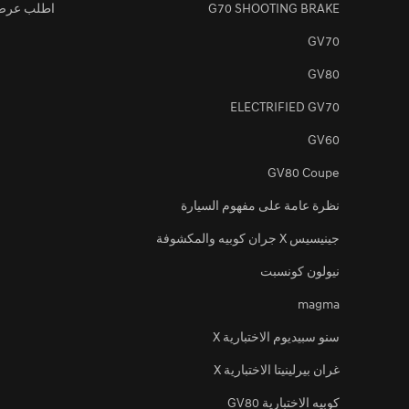
G70 SHOOTING BRAKE
اطلب عرض
GV70
[أخبار العلامة التجارية]
إشعار انقطاع الخدمة
GV80
ELECTRIFIED GV70
GV60
GV80 Coupe
نظرة عامة على مفهوم السيارة
جينيسيس X جران كوبيه والمكشوفة
نيولون كونسبت
magma
سنو سبيديوم الاختبارية X
غران بيرلينيتا الاختبارية X
كوبيه الاختبارية GV80