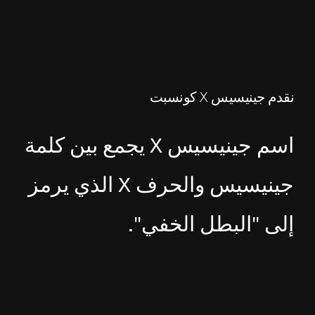
نقدم جينيسيس X كونسبت
اسم جينيسيس X يجمع بين كلمة
جينيسيس والحرف X الذي يرمز
إلى "البطل الخفي".