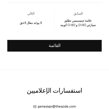
السابق
التالي
علامة جينيسيس تطلق
لا يوجد مقال لاحق
سيارتَي GV80 و GV80 كوبيه
الجديدتَين
القائمة
استفسارات الإعلاميين
genesispr@theqode.com