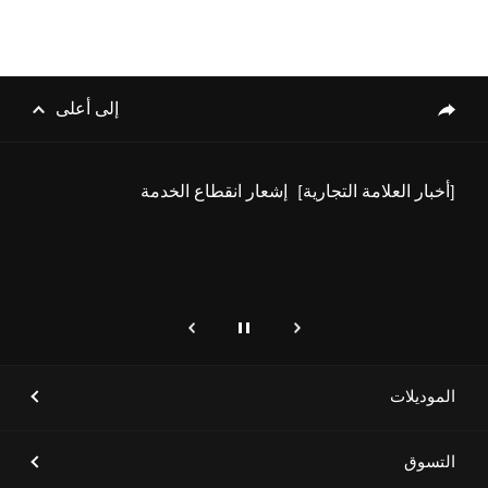
[أخبار العلامة التجارية]
جينيسيس الشرق الأوسط وأفريقيا
تستعد لإطلاق طرازات جينيسيس
الكهربائية الفاخرة
إلى أعلى
genesis.common.p2.share
[أخبار العلامة التجارية]
إشعار انقطاع الخدمة
إيقاف
التالي
genesis.common.p2.previous
[أخبار العلامة التجارية]
علامة جينيسيس تطلق سيارتَي
GV80 و GV80 كوبيه الجديدتَين
الموديلات
التسوق