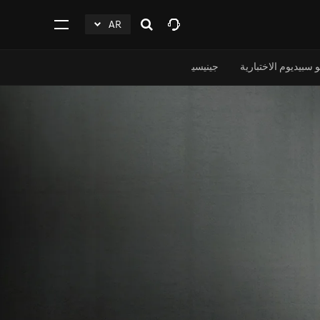
AR
افتح
click
اضغط
البحث
to
للفتح
Expand
جينيسيس X غران بيرلينيتا الاختبارية
جينيسيس GV80 كوبيه الاختبارية