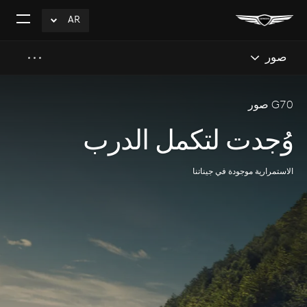
AR
click
افتح
to
القائم
Expand
صور
G70 صور
وُجدت لتكمل الدرب
الاستمرارية موجودة في جيناتنا