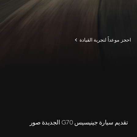
احجز موعداً لتجربة القيادة
S
c
o
l
l
o
w
r
d
n
تقديم سيارة جينيسيس G70 الجديدة صور