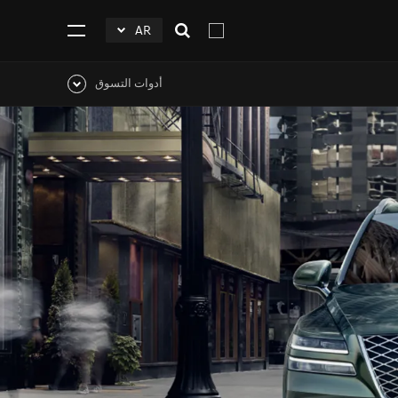
AR
افتح
click
اضغط
البحث
to
للفتح
Expand
أدوات التسوق
اضغط
للفتح