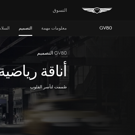
التسوق
GV80
معلومات مهمة
التصميم
السلام
GV80 التصميم
أناقة رياضية
صُممت لتأسر القلوب