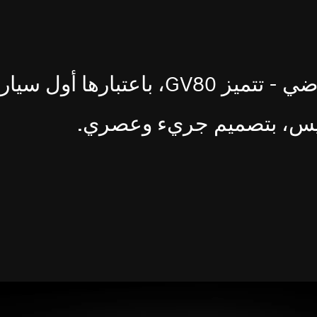
حجم ديناميكي وشكل رياضي - تتميز GV80، باعتبارها أول سي
يس، بتصميم جريء وعصري.