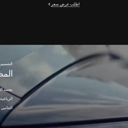
اطلب عرض سعر
التصميم 
المظ
الرباعية
الجانبي في سيارة GV80 ع