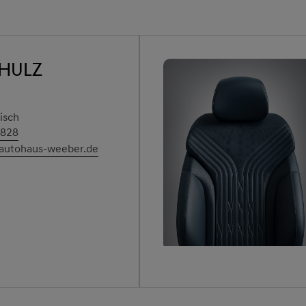
chulz
isch
8828
@autohaus-weeber.de