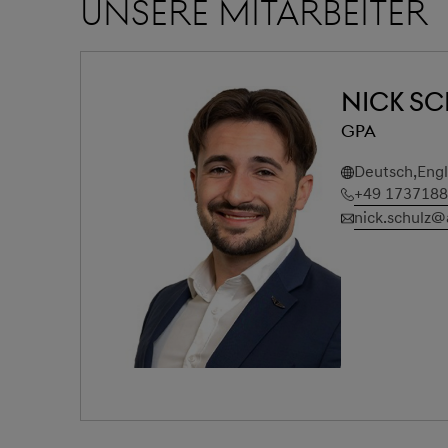
Unsere Mitarbeiter
Nick S
GPA
Deutsch,Engl
+49 173718
nick.schulz