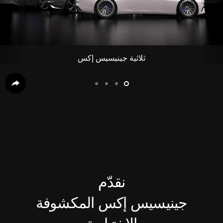
ثلاثية جينيسيس إكس
slide4
slide3
slide2
slide1
نقدّم
جينيسيس إكس المكشوفة