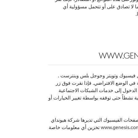
ا لا تصادق على أو تتحمل مسؤولية أي
.
ت الاجتماعية مثل فيسبوك وتويتر وجوجل بلس وبنترست .
ون غير مفعلة في الوضع الافتراضي. فإذا نقرت فوق زر
عية تطلب منك تسجيل الدخول إلى خدمات الشبكات الاجتماعية
 نشطاً حتى توقفه بواسطة تغيير الخيارات أو
فحات الفيسبوك التي تديرها شركة هيونداي
موتور إلى موقع www.genesis.com من أجل الاستماع إلى زوار الموقع. وبالرغم من ذلك، لا يجوز لموقع www.genesis.com تخزين أي معلومات خاصة