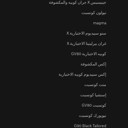
جينيسيس X جران كوبيه والمكشوفة
نيولون كونسبت
magma
سنو سبيديوم الاختبارية X
غران بيرلينيتا الاختبارية X
كوبيه الاختبارية GV80
إكس المكشوفة
إكس سبيديوم كوبيه الاختبارية
منت كونسبت
إسنشيا كونسبت
كونسبت GV80
نيويورك كونسبت
G90 Black Tailored