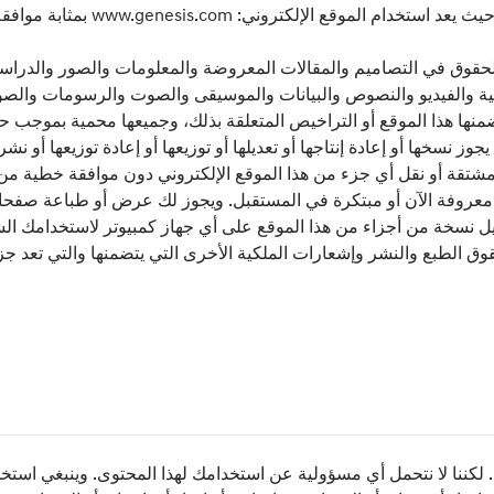
لموقع الإلكتروني: www.genesis.com بمثابة موافقة عليه.
حقوق في التصاميم والمقالات المعروضة والمعلومات والصور والدراسا
تية والفيديو والنصوص والبيانات والموسيقى والصوت والرسومات والصور
ضمنها هذا الموقع أو التراخيص المتعلقة بذلك، وجميعها محمية بموجب ح
جوز نسخها أو إعادة إنتاجها أو تعديلها أو توزيعها أو إعادة توزيعها أو نش
ل مشتقة أو نقل أي جزء من هذا الموقع الإلكتروني دون موافقة خطية 
 معروفة الآن أو مبتكرة في المستقبل. ويجوز لك عرض أو طباعة صف
يل نسخة من أجزاء من هذا الموقع على أي جهاز كمبيوتر لاستخدامك ا
ق الطبع والنشر وإشعارات الملكية الأخرى التي يتضمنها والتي تعد جزءا
كننا لا نتحمل أي مسؤولية عن استخدامك لهذا المحتوى. وينبغي استخ