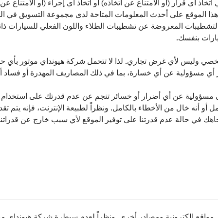
اتخاذ أي قرار (أو الامتناع عن اتخاذه) أو اتخاذ أي إجراء (أو الامتناع 
ا الموقع على أحدث المعلومات المتاحة لدى مجموعة التسويق في الخا
التشطيبات المعروضة عن تشطيبات الطلاء واللون الفعلي للسيارات ذا
ارات بنفسك.
صي وليس لأي غرض تجاري. لذا لا تتحمل شركة هيونداي موتور بأي حا
أي مسؤولية عن أي خسارة، بما في ذلك المصاريف المهدرة أو فساد أو 
ى مسؤولية عن أي أضرار أو خسائر تنجم عن عدم قدرتك على استخدام هذ
أو أنه خال من الأخطاء بالكامل. ونظراً لطبيعة الإنترنت، فإنه يتم تق
اهك في حالة عدم قدرتنا على توفير الموقع لأي سبب خارج عن قدراتنا
مواقع إلكترونية ومصادر أخرى. ونظراً لعدم سيطرة شركة هيونداي موت