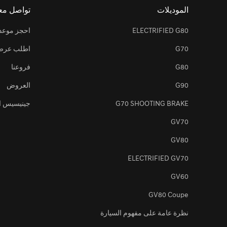
الموديلات
تواصل معن
ELECTRIFIED G80
احجز موعداً 
G70
اطلب عرض
G80
فروعنا
G90
العروض
G70 SHOOTING BRAKE
جينيسيس ال
GV70
GV80
ELECTRIFIED GV70
GV60
GV80 Coupe
نظرة عامة على مفهوم السيارة