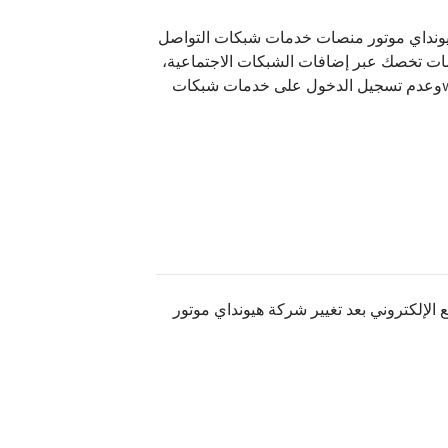
يونداي موتور منصات خدمات شبكات التواصل
ومات تخصك عبر إضافات الشبكات الاجتماعية،
فيجب عليك تسجيل الخروج من خدمات شبكات التواصل الاجتماعي قبل زيارة الموقع: www.genesis.comوعدم تسجيل الدخول على خدمات شبكات
الإلكتروني بعد تغيير شركة هيونداي موتور