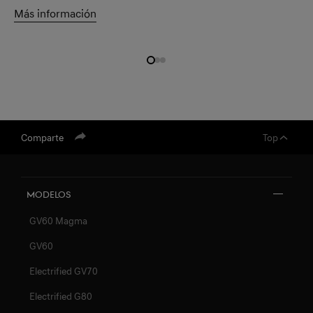
Más información
Comparte
Top
Modelos
GV60 Magma
GV60
Electrified GV70
Electrified G80