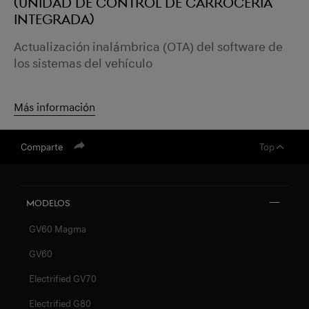
(unidad de control de carrocería
integrada)
Actualización inalámbrica (OTA) del software de
los sistemas del vehículo
Más información
Comparte
Top
Modelos
GV60 Magma
GV60
Electrified GV70
Electrified G80