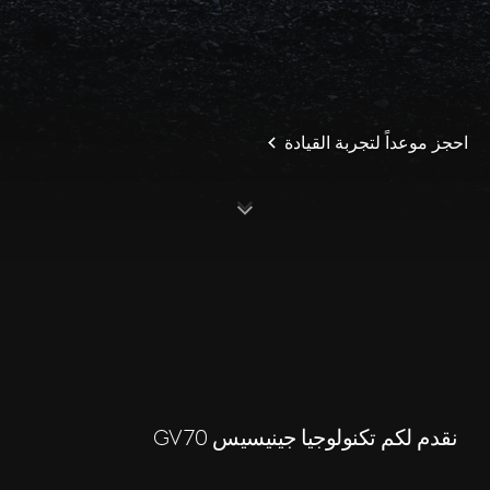
احجز موعداً لتجربة القيادة
S
c
o
l
l
o
w
r
d
n
نقدم لكم تكنولوجيا جينيسيس GV70