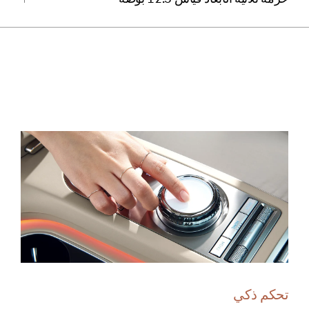
للفتح
تتمتع الحزمة بشاشة كبيرة عالية الدقة تتألق بتصميمها
المميز وتزوّد بمحتوى متنوع اعتماداً على وضع القيادة.
تتعرف الحزمة على مسار عين السائق بكاميراتها
المدمجة وتوفر شاشة زاهية ثلاثية الأبعاد يمكن رؤيتها
تحكم ذكي
من كل الزوايا من دون الحاجة إلى نظارات خاصة.