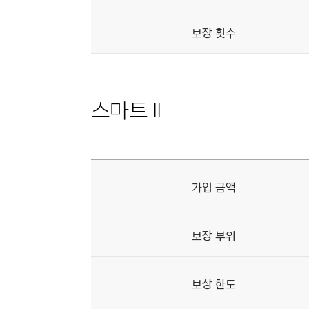
보장 횟수
스마트 II
제네시스
바디케어
상품
가입 금액
스마트
II의
상세
내용을
나타낸
보장 부위
표
보상 한도