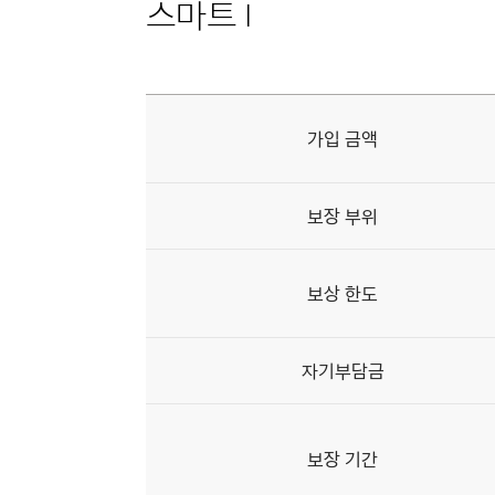
스마트 I
제네시스
바디케어
상품
가입 금액
스마트
I의
상세
내용을
나타낸
보장 부위
표
보상 한도
자기부담금
보장 기간