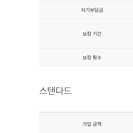
자기부담금
보장 기간
보장 횟수
스탠다드
제네시스
바디케어
상품
가입 금액
스탠다드의
상세