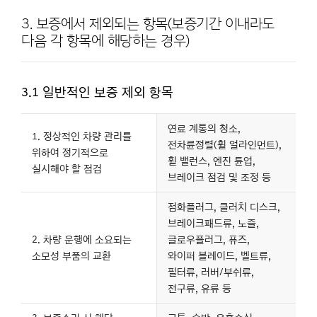
3. 보증에서 제외되는 항목(보증기간 이내라도
다음 각 항목에 해당하는 경우)
3.1 일반적인 보증 제외 항목
연료 계통의 청소,
1. 정상적인 차량 관리를
전차륜정렬(휠 얼라인먼트),
위하여 정기적으로
휠 밸런스, 엔진 튠업,
실시해야 할 점검
브레이크 점검 및 조정 등
점화플러그, 클러치 디스크,
브레이크패드류, 노즐,
2. 차량 운행에 소요되는
글로우플러그, 퓨즈,
소모성 부품의 교환
와이퍼 블레이드, 벨트류,
필터류, 러버/부쉬류,
전구류, 유류 등