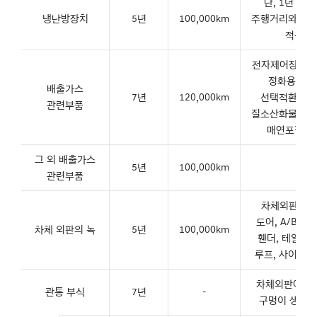
단, 1년 이
냉난방장치
5년
100,000km
주행거리와 무
적용
전자제어장치(EC
정화용 촉매
배출가스
7년
120,000km
선택적환원촉
관련부품
질소산화물저감
매연포집필
그 외 배출가스
5년
100,000km
관련부품
차체외판 : 후
도어, A/B/C 
차체 외판의 녹
5년
100,000km
휀더, 테일게이
루프, 사이드
차체외판에 녹
관통 부식
7년
-
구멍이 생긴 