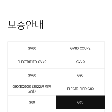
G70
G70
G70
G70
G70
보증기간
엔진
배출가스
차량에
녹,
–
및
관련부품
대한
부식
보증안내
부품
동력전달장치
-
일반적인
관련
및
관련
장치별
보증
보증
장치
부품
구분,
제외
제외
구분에
–
배출가스
항목에
항목에
따른
엔진
관련부품
대한
대한
GV80
GV80 COUPE
보증기간,
및
정보를
정보를
정보를
보증
동력전달장치
제공한
제공한
제공한
ELECTRIFIED GV70
GV70
주행거리
구분에
표입니다
표입니다
표입니다
비고
따른
GV60
G90
정보를
주요부품,
제공한
주변장치
G90(EQ900) (2022년 이전
ELECTRIFIED G80
표입니다
정보를
모델)
제공한
G80
G70
표입니다