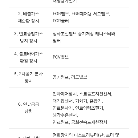
재생용가열기
2. 배출가스
EGR밸브, EGR제어용 서모밸브,
재순환 장치
EGR쿨러
3. 연료증발가스
정화조절밸브 증기저장 캐니스터와
방지 장치
필터
4. 블로바이가스
PCV밸브
환원 장치
5. 2차공기 분사
공기펌프, 리드밸브
장치
전자제어장치, 스로틀포지션센서,
대기압센서, 기화기, 혼합기,
6. 연료공급
연료분사기, 연료압력조절기,
장치
냉각수온센서,
연료펌프, 공회전속도제한장치
점화장치의 디스트리뷰터(단, 로더 및