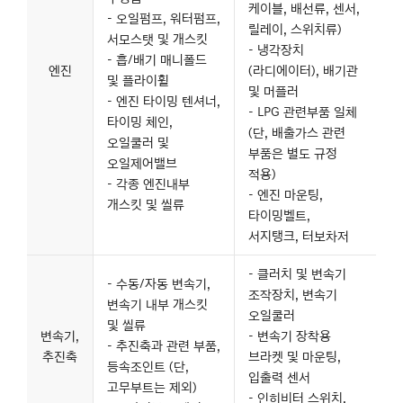
케이블, 배선류, 센서,
- 오일펌프, 워터펌프,
릴레이, 스위치류)
서모스탯 및 개스킷
- 냉각장치
- 흡/배기 매니폴드
엔진
(라디에이터), 배기관
및 플라이휠
및 머플러
- 엔진 타이밍 텐셔너,
- LPG 관련부품 일체
타이밍 체인,
(단, 배출가스 관련
오일쿨러 및
부품은 별도 규정
오일제어밸브
적용)
- 각종 엔진내부
- 엔진 마운팅,
개스킷 및 씰류
타이밍벨트,
서지탱크, 터보차저
- 클러치 및 변속기
- 수동/자동 변속기,
조작장치, 변속기
변속기 내부 개스킷
오일쿨러
및 씰류
변속기,
- 변속기 장착용
- 추진축과 관련 부품,
추진축
브라켓 및 마운팅,
등속조인트 (단,
입출력 센서
고무부트는 제외)
- 인히비터 스위치,