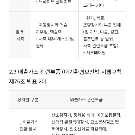
- 드라이브 플레이트
드리븐 기어
- 현가, 제동,
- 차동장치와 액슬
조향장치의 부품 일체
앞 뒤
하우징, 액슬축
(휠 허브, 너클, 킹핀,
차축
- 차축 내부 개스킷 및
볼조인트
등 앞뒤
씰류
차축 관련부품 포함)
- 허브베어링
2.3 배출가스 관련부품 (대기환경보전법 시행규칙
제76조 별표 20)
장치별 구분
배출가스 관련부품
산소감지기, 정화용 촉매, 매연포집필터,
1. 배출가스
선택적 환원촉매장치, 요소분사펌프 및
전환 장치
제어장치, 질소산화물 저감촉매,