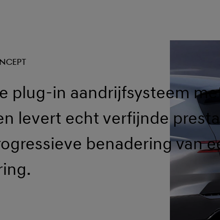
ONCEPT
 plug-in aandrijfsysteem me
en levert echt verfijnde presta
rogressieve benadering van e
ring.