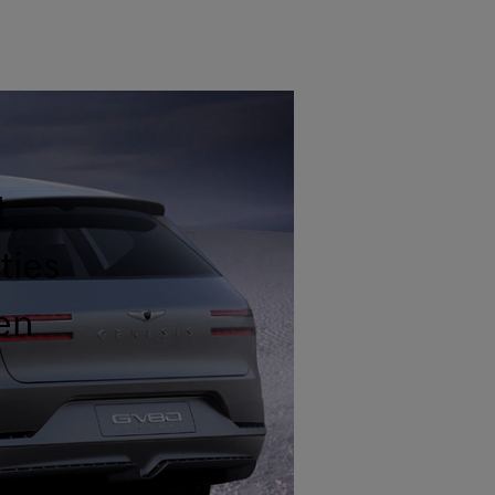
t
ties
en