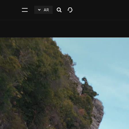
AR
افتح
click
اضغط
البحث
to
للفتح
Expand