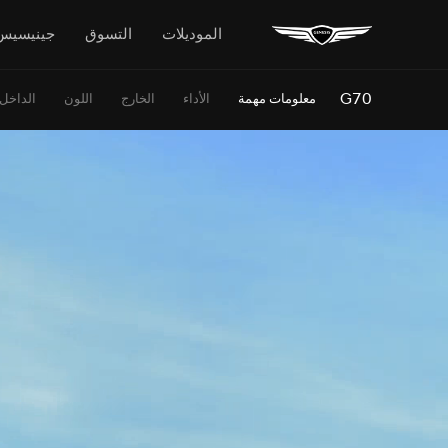
الموديلات
التسوق
جينيسيس
G70
معلومات مهمة
الأداء
الخارج
اللون
الداخل