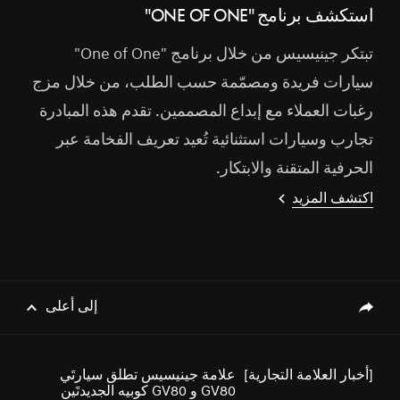
كوبيه يجمع ما بين الأناقة والأداء
استكشف برنامج "ONE OF ONE"
القوي ويؤكد على الفخامة والمزايا
الرياضية
تبتكر جينيسيس من خلال برنامج "One of One"
سيارات فريدة ومصمّمة حسب الطلب، من خلال مزج
رغبات العملاء مع إبداع المصممين. تقدم هذه المبادرة
[أخبار العلامة التجارية]
علامة جينيسيس تطلق سيارتَي
GV80 و GV80 كوبيه الجديدتَين
تجارب وسيارات استثنائية تُعيد تعريف الفخامة عبر
الحرفية المتقنة والابتكار.
اكتشف المزيد
[أخبار العلامة التجارية]
جينيسيس GV60 تتصدر فئة سيارات
الدفع الرباعي الصغيرة الفاخرة في
دراسة جي دي باور 2023 للأداء
والتنفيذ والتخطيط والتصميم في
إلى أعلى
genesis.common.p2.share
الولايات المتحدة
[أخبار العلامة التجارية]
جينيسيس الشرق الأوسط وأفريقيا
تطلق ثلاثة طرازات فاخرة للسيارات