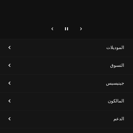
الكهربائية في العلا
إيقاف
التالي
genesis.common.p2.previous
[أخبار العلامة التجارية]
جينيسيس الشرق الأوسط وأفريقيا
تستعد لإطلاق طرازات جينيسيس
الكهربائية الفاخرة
الموديلات
التسوق
[أخبار العلامة التجارية]
كونسبت سيارة جينيسيس GV80
كوبيه يجمع ما بين الأناقة والأداء
جينيسيس
القوي ويؤكد على الفخامة والمزايا
الرياضية
المالكون
الدعم
[أخبار العلامة التجارية]
علامة جينيسيس تطلق سيارتَي
GV80 و GV80 كوبيه الجديدتَين