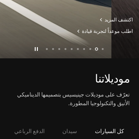
اكتشف المزيد
احجز موعداً لتجربة قيادة
slide10
slide9
slide8
slide7
slide6
slide5
slide4
slide3
slide2
slide1
موديلاتنا
تعرّف على موديلات جينيسيس بتصميمها الديناميكي
الأنيق والتكنولوجيا المطورة.
كل السيارات
سيدان
الدفع الرباعي
اك