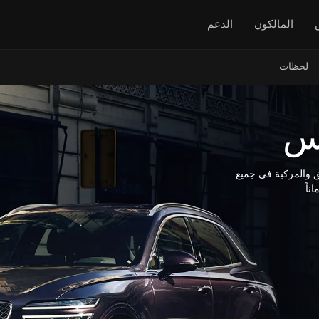
المالكون
الدعم
لحظات
يس
ق والمركبة في جميع
اً.