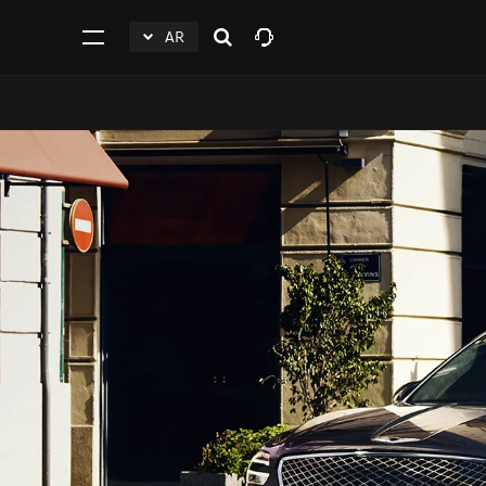
AR
افتح
click
اضغط
البحث
to
للفتح
Expand