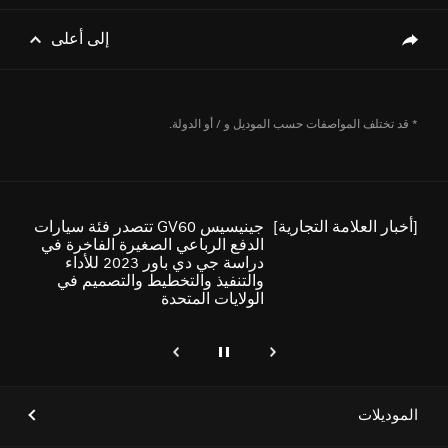
إلى أعلى
genesis.common.p2.share
[أخبار العلامة التجارية]
علامة جينيسيس تطلق سيارتَي
GV80 و GV80 كوبيه الجديدتَين
* قد تختلف المواصفات حسب الموديل و / أو الدولة.
[أخبار العلامة التجارية]
جينيسيس GV60 تتصدر فئة سيارات
الدفع الرباعي الصغيرة الفاخرة في
دراسة جي دي باور 2023 للأداء
والتنفيذ والتخطيط والتصميم في
الولايات المتحدة
إيقاف
التالي
genesis.common.p2.previous
[أخبار العلامة التجارية]
جينيسيس الشرق الأوسط وأفريقيا
تطلق ثلاثة طرازات فاخرة للسيارات
الكهربائية في العلا
الموديلات