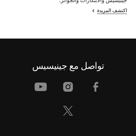
جينيسيس والابتكارات والجوائز.
اكتشف المزيدa
تواصل مع جينيسيس
[أخبار العلامة التجارية]
جينيسيس الشرق الأوسط وأفريقيا
تستعد لإطلاق طرازات جينيسيس
الكهربائية الفاخرة
[أخبار العلامة التجارية]
إشعار انقطاع الخدمة