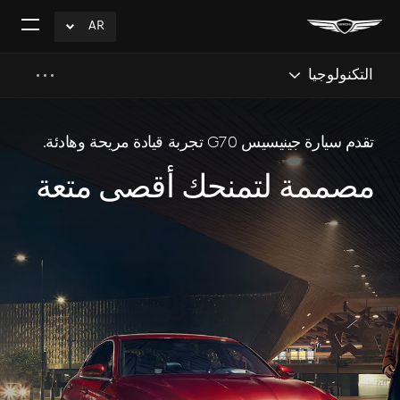
AR
click
افتح
to
القائم
Expand
التكنولوجيا
تقدم سيارة جينيسيس G70 تجربة قيادة مريحة وهادئة.
مصممة لتمنحك أقصى متعة