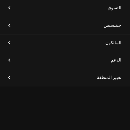
التسوق
[أخبار العلامة التجارية]
جينيسيس الشرق الأوسط وأفريقيا
تستعد لإطلاق طرازات جينيسيس
جينيسيس
الكهربائية الفاخرة
المالكون
الدعم
[أخبار العلامة التجارية]
إشعار انقطاع الخدمة
تغيير المنطقة