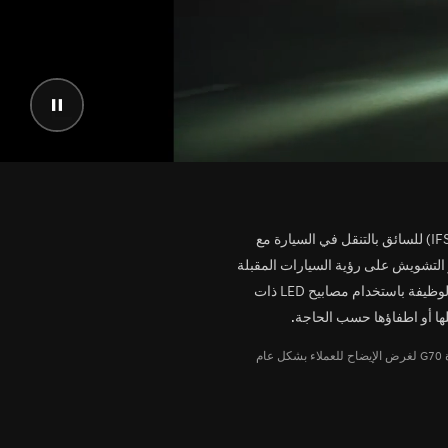
إيقاف
تشغيل
الفيديو
الفيديو
يسمح نظام الإضاءة الأمامية الذكي (IFS) للسائق بالتنقل في السيارة مع
التشويش على رؤية السيارات المقبلة
أو التي في المقدمة. يتم تحقيق هذه الوظيفة باستخدام مصابيح LED ذات
لها أو اطفاؤها حسب الحاجة.
* استخدمت هذه الصورة التوضيحية لسيارة G70 لغرض الإيضاح للعملاء بشكل عام