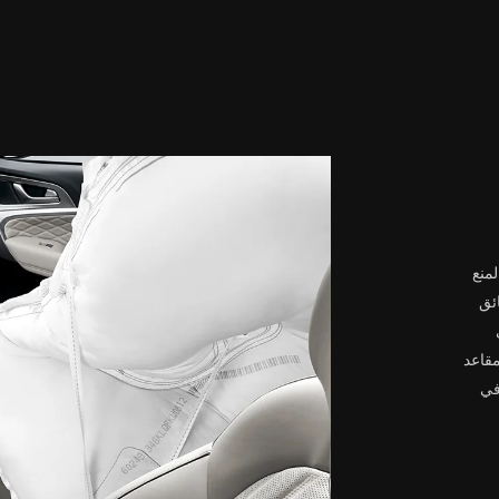
لمنع
ئق
مقاعد
في