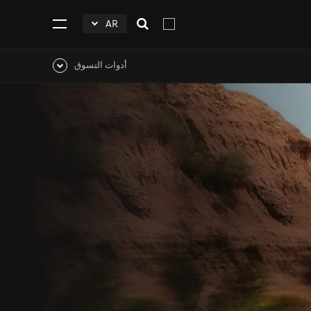
AR
افتح
click
اضغط
البحث
to
للفتح
Expand
أدوات التسوق
اضغط
للفتح