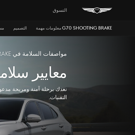
التسوق
G70 Shooting Brake
معلومات مهمة
التصميم
مس
مواصفات السلامة في G70 Shooting Brake
معايير سلامة
نعدك برحلة آمنة ومريحة مدعو
التقنيات.