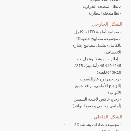
·. محدد نمط القيادة
·. نظا. المضخة الحرارية
· نظامتدفئة البطارية
الشكل الخارجي
· مصابيح أمامية LED بالكامل
-
·. مجموعة مصابيح خلفيةLED
بالكامل (تشمل مصابيح إشارة
الانعطاف)
·. إطارات ميشلا. وعجل. ت
245/ 45R19 (أمامية)، 275/
40R19(خلفية)
· زجاجمزدوج عازلللصوت
(الزجاج الأمامي، نوافذ جميع
الأبواب)
· زجاج عاكس لأشعة الشمس
(أمامي وخلفي وجميع النوافذ)
الشكل الداخلي
· مجموعة عدادات بشاشة3D
-