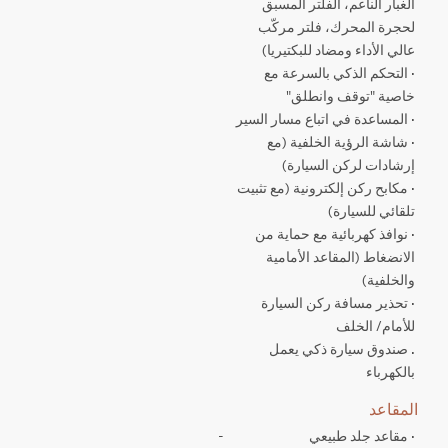
الغبار الناعم، الفلتر المسبق
لحجرة المحرك، فلتر مركّب
عالي الأداء ومضاد للبكتيريا)
· التحكم الذكي بالسرعة مع
خاصية "توقف وانطلق"
· المساعدة في اتباع مسار السير
· شاشة الرؤية الخلفية (مع
إرشادات لركن السيارة)
· مكابح ركن إلكترونية (مع تثبيت
تلقائي للسيارة)
· نوافذ كهربائية مع حماية من
الانضغاط (المقاعد الأمامية
والخلفية)
· تحذير مسافة ركن السيارة
للأمام/ الخلف
. صندوق سيارة ذكي يعمل
بالكهرباء
المقاعد
· مقاعد جلد طبيعي
-