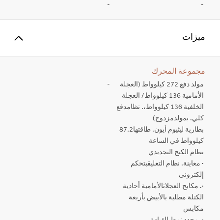
-
-
ميزات
مجموعة المحرك
مولد دفع 272 كيلوواط (العجلة
-
الأمامية 136 كيلوواط/ العجلة
الخلفية 136 كيلوواط،. نظامدفع
كلي. بمولدمزدوج)
بطارية ليثيوم أيون. طاقتها87.2
كيلوواط في الساعة
نظام الكبح التجديدي
· معاينة. نظام التعليقبتحكم
إلكتروني
·. مكابح العجلاتالأمامية أحادية
الكتلة مطلية بالأبيض بأربعة
مكابس