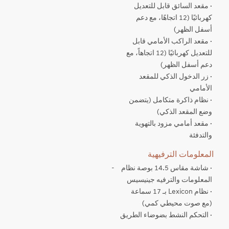
· مقعد السائق قابل للتعديل
كهربائيًا (12 اتجاهًا، مع دعم
أسفل الظهر)
· مقعد الراكب الأمامي قابل
للتعديل كهربائيًا (12 اتجاهاً، مع
دعم أسفل الظهر)
· زر الدخول الذكي للمقعد
الأمامي
· نظام ذاكرة متكامل (يتضمن
وضع المقعد الذكي)
· مقعد أمامي مزود بالتهوية
والتدفئة
المعلومات الترفيهية
· شاشة مقاس 14.5 بوصة نظام
-
المعلومات والترفيه جينيسيس
· نظام Lexicon بـ 17 سماعة
(مع صوت محيطي كمي)
· التحكم النشط بضوضاء الطريق