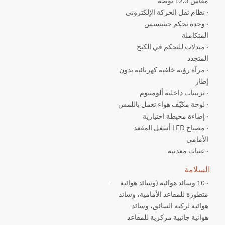
مقاس 12.3 بوصة
· نظام نقل الحركة الإلكتروني
· وحدة تحكم جينيسيس
المتكاملة
· مبدلات للتحكم في الكبح
المتجدد
· مرآة رؤية خلفية كهربائية بدون
إطار
· تزيينات داخلية ألومنيوم
· لوحة مكيّف هواء تعمل باللمس
· إضاءة محيطة اختيارية
· مصباح LED أسفل المقعد
الأمامي
· عتبات معدنية
السلامة
· 10 وسائد هوائية (وسائد هوائية
-
متطورة للمقاعد الأمامية، وسائد
هوائية لركبة السائق، وسائد
هوائية جانبية مركزية للمقاعد