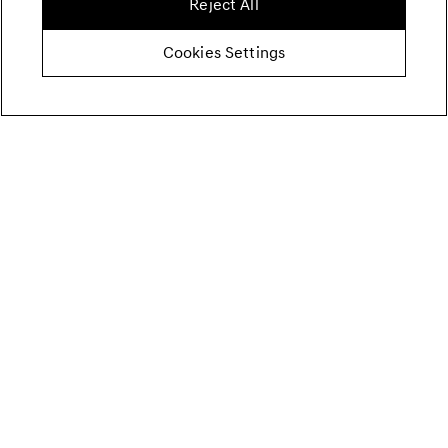
Reject All
Cookies Settings
El vehículo conceptual mostrado no está disponible para la
venta en España ni en el resto de la Unión Europea.