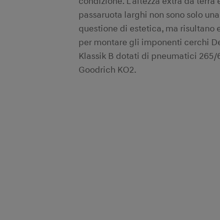
condizione. L'altezza extra da terra e
passaruota larghi non sono solo una
questione di estetica, ma risultano 
per montare gli imponenti cerchi D
Klassik B dotati di pneumatici 265
Goodrich KO2.