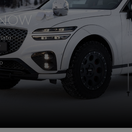
SNOW
inato
uo