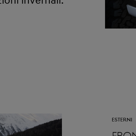
ioni invernali.
Esterni
Fro