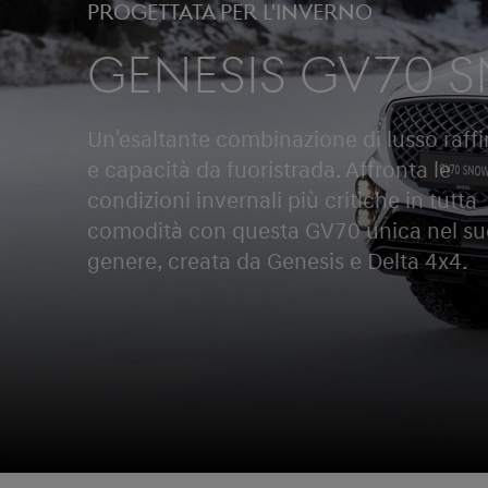
PROGETTATA PER L'INVERNO
GENESIS GV70 
Un'esaltante combinazione di lusso raff
e capacità da fuoristrada. Affronta le
condizioni invernali più critiche in tutta
comodità con questa GV70 unica nel s
genere, creata da Genesis e Delta 4x4.