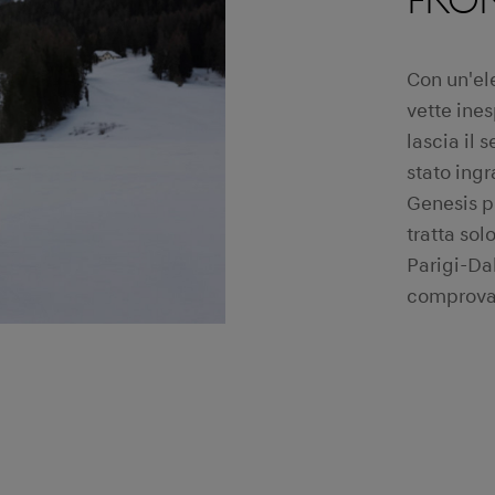
Con un'el
vette ine
lascia il 
stato ing
Genesis p
tratta sol
Parigi-Da
comprovat