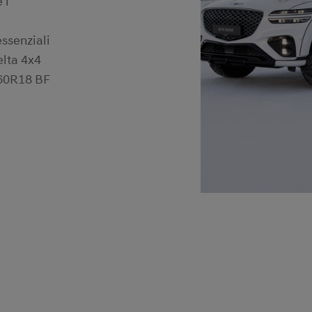
 i
essenziali
elta 4x4
/60R18 BF