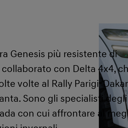
ra Genesis più resistente di
collaborato con Delta 4x4, c
te volte al Rally Parigi-Dakar
anta. Sono gli specialisti degli
rada con cui affrontare al meg