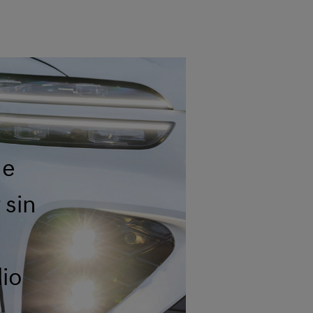
he
 sin
lio