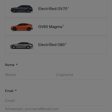
Electrified GV70
2
GV60 Magma
3
Electrified G80
4
Nome
*
Email
*
Ad esempio:
yourname@email.com