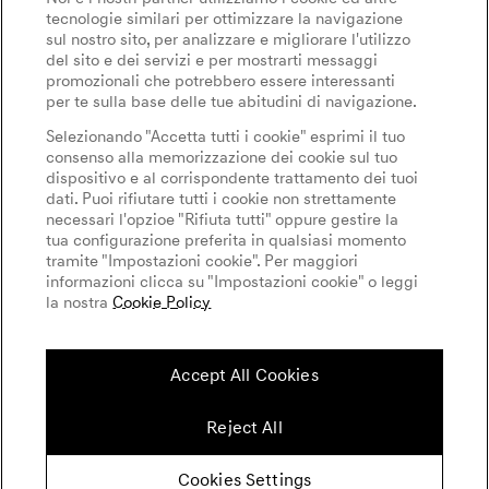
Informativa sulla privacy
GV60 Magma
tecnologie similari per ottimizzare la navigazione
Eventi
Accessibilità
sul nostro sito, per analizzare e migliorare l'utilizzo
WLTP
del sito e dei servizi e per mostrarti messaggi
Goodwood Festival of Speed
promozionali che potrebbero essere interessanti
Note legali
per te sulla base delle tue abitudini di navigazione.
Genesis Magma Racing
Cookies Settings
Selezionando "Accetta tutti i cookie" esprimi il tuo
Etichettatura pneumatici
Genesis @24 Ore di Le Mans
consenso alla memorizzazione dei cookie sul tuo
dispositivo e al corrispondente trattamento dei tuoi
Campionato Mondiale Endurance FIA (WEC)
dati. Puoi rifiutare tutti i cookie non strettamente
English
Italian
necessari l'opzioe "Rifiuta tutti" oppure gestire la
Informazioni per operatori indipendenti
tua configurazione preferita in qualsiasi momento
tramite "Impostazioni cookie". Per maggiori
informazioni clicca su "Impostazioni cookie" o leggi
la nostra
Cookie Policy
Follow us on social media
Accept All Cookies
Reject All
Cookies Settings
© Copyright 2026 Genesis Motor Europe