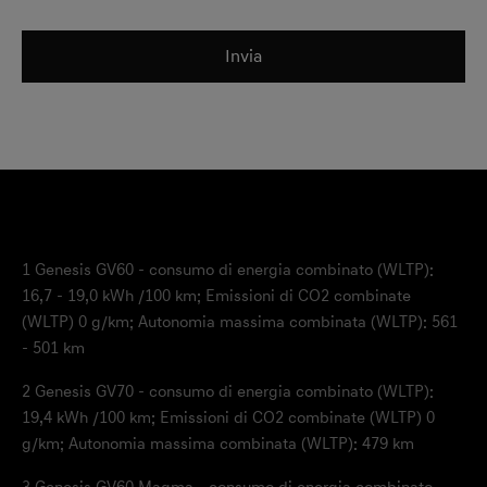
Invia
1
Genesis GV60 - consumo di energia combinato (WLTP):
16,7 - 19,0 kWh /100 km; Emissioni di CO2 combinate
(WLTP) 0 g/km; Autonomia massima combinata (WLTP): 561
- 501 km
2
Genesis GV70 - consumo di energia combinato (WLTP):
19,4 kWh /100 km; Emissioni di CO2 combinate (WLTP) 0
g/km; Autonomia massima combinata (WLTP): 479 km