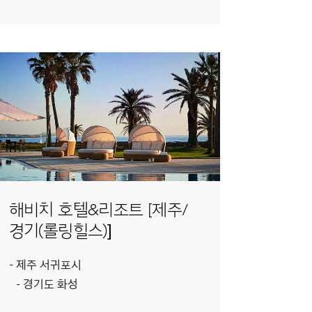
해비치 호텔&리조트 [제주/
경기(롤링힐스)]
제주 서귀포시
경기도 화성