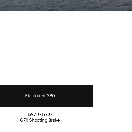
Electrified G80
GV70 · G70 ·
G70 Shooting Brake