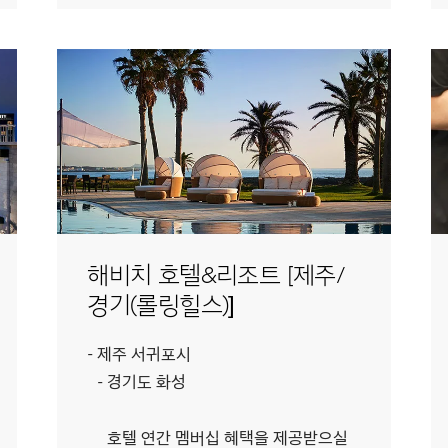
해비치 호텔&리조트 [제주/
경기(롤링힐스)]
제주 서귀포시
경기도 화성
호텔 연간 멤버십 혜택을 제공받으실