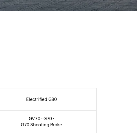
Electrified G80
GV70 · G70 ·
G70 Shooting Brake