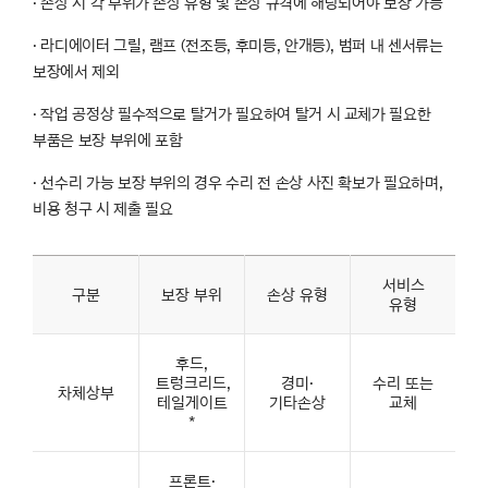
· 손상 시 각 부위가 손상 유형 및 손상 규격에 해당되어야 보장 가능
· 라디에이터 그릴, 램프 (전조등, 후미등, 안개등), 범퍼 내 센서류는
보장에서 제외
· 작업 공정상 필수적으로 탈거가 필요하여 탈거 시 교체가 필요한
부품은 보장 부위에 포함
· 선수리 가능 보장 부위의 경우 수리 전 손상 사진 확보가 필요하며,
비용 청구 시 제출 필요
바디케어
보장
서비스
부위
구분
보장 부위
손상 유형
유형
및
서비스
유형을
나타낸
표
후드,
트렁크리드,
경미·
수리 또는
차체상부
테일게이트
기타손상
교체
*
프론트·