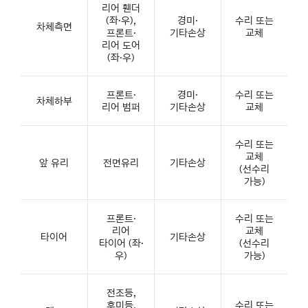
리어 휀더
(좌·우),
경미·
수리 또는
차체측면
프론트·
기타손상
교체
리어 도어
(좌·우)
프론트·
경미·
수리 또는
차체하부
리어 범퍼
기타손상
교체
수리 또는
교체
앞 유리
전면유리
기타손상
(선수리
가능)
프론트·
수리 또는
리어
교체
타이어
기타손상
타이어 (좌·
(선수리
우)
가능)
전조등,
후미등,
수리 또는