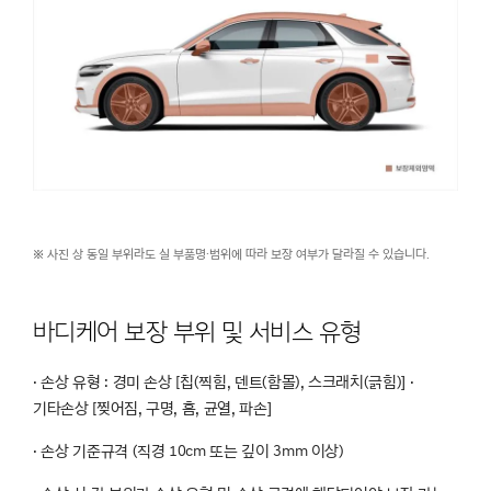
※ 사진 상 동일 부위라도 실 부품명·범위에 따라 보장 여부가 달라질 수 있습니다.
바디케어 보장 부위 및 서비스 유형
· 손상 유형 : 경미 손상 [칩(찍힘, 덴트(함몰), 스크래치(긁힘)] ·
기타손상 [찢어짐, 구명, 흠, 균열, 파손]
· 손상 기준규격 (직경 10cm 또는 깊이 3mm 이상)