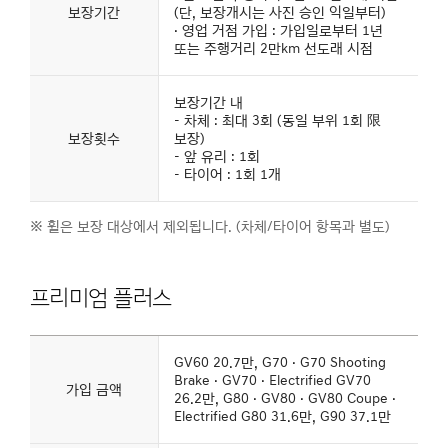
보장기간
(단, 보장개시는 사진 승인 익일부터)
· 영업 거점 가입 : 가입일로부터 1년
또는 주행거리 2만km 선도래 시점
보장기간 내
- 차체 : 최대 3회 (동일 부위 1회 限
보장횟수
보장)
- 앞 유리 : 1회
- 타이어 : 1회 1개
※ 휠은 보장 대상에서 제외됩니다. (차체/타이어 항목과 별도)
프리미엄 플러스
제네시스
바디케어
GV60 20.7만, G70 · G70 Shooting
상품
Brake · GV70 · Electrified GV70
프리미엄
가입 금액
플러스의
26.2만, G80 · GV80 · GV80 Coupe ·
상세
Electrified G80 31.6만, G90 37.1만
내용을
나타낸
표