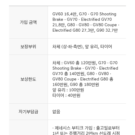
제네시스
바디케어
GV60 16.4만, G70 · G70 Shooting
상품
Brake · GV70 · Electrified GV70
스탠다드
가입 금액
플러스의
21.8만, G80 · GV80 · GV80 Coupe ·
상세
Electrified G80 27.3만, G90 32.7만
내용을
나타낸
표
보장부위
차체 (상·하·측면), 앞 유리, 타이어
차체 : GV60 총 120만원, G70 · G70
Shooting Brake · GV70 · Electrified
GV70 총 140만원, G80 · GV80 ·
보상한도
GV80 Coupe · Electrified G80 총
160만원, G90 총 180만원
앞 유리 : 100만원
타이어 : 40만원
자기부담금
없음
· 제네시스 부티크 가입 : 출고일로부터
1년 또는 주행거리 2만km 선도래 시점