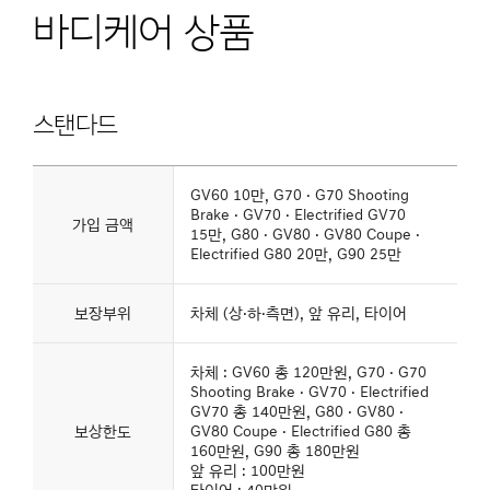
바디케어 상품
스탠다드
제네시스
바디케어
GV60 10만, G70 · G70 Shooting
상품
Brake · GV70 · Electrified GV70
스탠다드의
가입 금액
상세
15만, G80 · GV80 · GV80 Coupe ·
내용을
Electrified G80 20만, G90 25만
나타낸
표
보장부위
차체 (상·하·측면), 앞 유리, 타이어
차체 : GV60 총 120만원, G70 · G70
Shooting Brake · GV70 · Electrified
GV70 총 140만원, G80 · GV80 ·
보상한도
GV80 Coupe · Electrified G80 총
160만원, G90 총 180만원
앞 유리 : 100만원