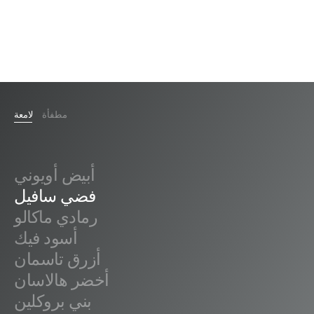
مطفأة
لامعة
أبيض أويوني
فضي سافيل
رمادي ماكالو
أسود فيك
أزرق تاسمان
أخضر هالاسان
بني بروكلين