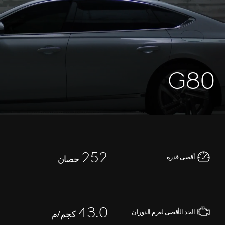
G80
252
أقصى قدرة
حصان
43.0
الحد الأقصى لعزم الدوران
كجم/م