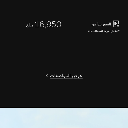
16,950
السعر يبدأ من
د.ك
لا تشمل ضريبة القيمة المضافة
عرض المواصفات